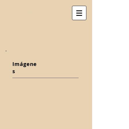
Santi Mabad
CLARINETES
Imágene
s