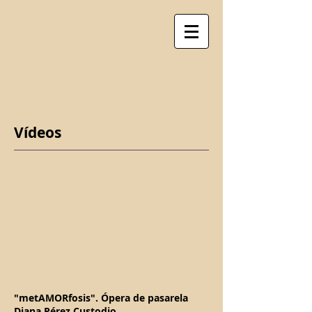
Santi Mabad
CLARINETES
Vídeos
"metAMORfosis". Ópera de pasarela
Diana Pérez Custodio